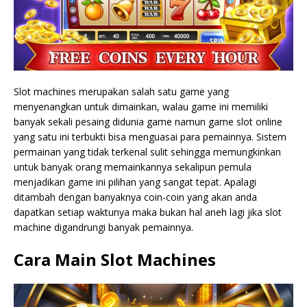
Slot machines merupakan salah satu game yang
menyenangkan untuk dimainkan, walau game ini memiliki
banyak sekali pesaing didunia game namun game slot online
yang satu ini terbukti bisa menguasai para pemainnya. Sistem
permainan yang tidak terkenal sulit sehingga memungkinkan
untuk banyak orang memainkannya sekalipun pemula
menjadikan game ini pilihan yang sangat tepat. Apalagi
ditambah dengan banyaknya coin-coin yang akan anda
dapatkan setiap waktunya maka bukan hal aneh lagi jika slot
machine digandrungi banyak pemainnya.
Cara Main Slot Machines