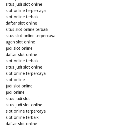
situs judi slot online
slot online terpercaya
slot online terbaik
daftar slot online
situs slot online terbaik
situs slot online terpercaya
agen slot online
judi slot online
daftar slot online
slot online terbaik
situs judi slot online
slot online terpercaya
slot online
judi slot online
judi online
situs judi slot
situs judi slot online
slot online terpercaya
slot online terbaik
daftar slot online