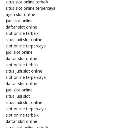
situs slot online terbaik
situs slot online terpercaya
agen slot online
judi slot online
daftar slot online
slot online terbaik
situs judi slot online
slot online terpercaya
judi slot online
daftar slot online
slot online terbaik
situs judi slot online
slot online terpercaya
daftar slot online
judi slot online
situs judi slot
situs judi slot online
slot online terpercaya
slot online terbaik
daftar slot online
situs slot online terbaik