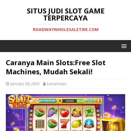
SITUS JUDI SLOT GAME
TERPERCAYA
ROADWAYWHOLESALETIRE.COM
Caranya Main Slots:Free Slot
Machines, Mudah Sekali!
January 28, 2020
kanariman