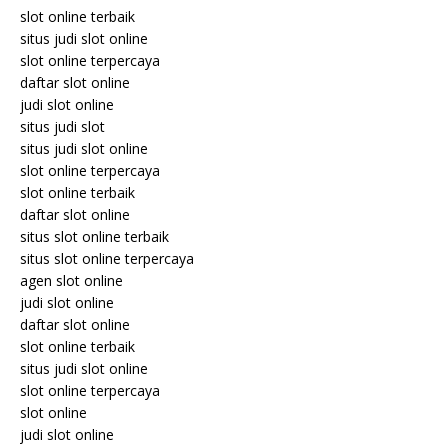
slot online terbaik
situs judi slot online
slot online terpercaya
daftar slot online
judi slot online
situs judi slot
situs judi slot online
slot online terpercaya
slot online terbaik
daftar slot online
situs slot online terbaik
situs slot online terpercaya
agen slot online
judi slot online
daftar slot online
slot online terbaik
situs judi slot online
slot online terpercaya
slot online
judi slot online