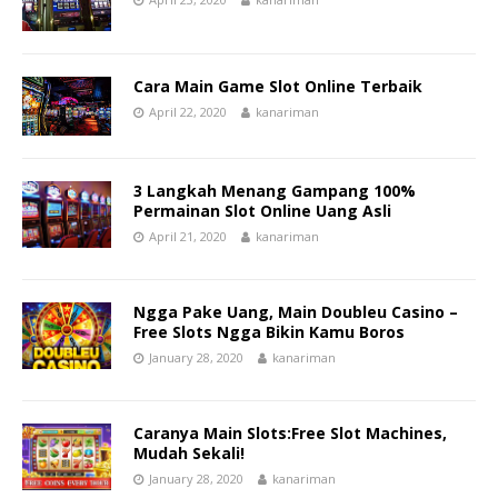
Cara Main Game Slot Online Terbaik
April 22, 2020
kanariman
3 Langkah Menang Gampang 100%
Permainan Slot Online Uang Asli
April 21, 2020
kanariman
Ngga Pake Uang, Main Doubleu Casino –
Free Slots Ngga Bikin Kamu Boros
January 28, 2020
kanariman
Caranya Main Slots:Free Slot Machines,
Mudah Sekali!
January 28, 2020
kanariman