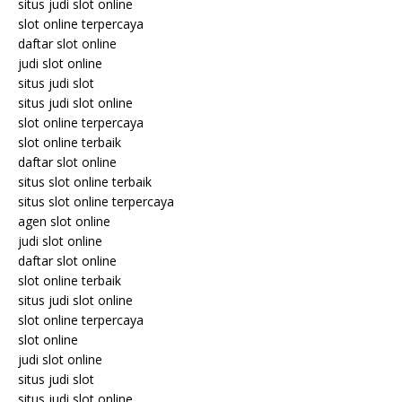
situs judi slot online
slot online terpercaya
daftar slot online
judi slot online
situs judi slot
situs judi slot online
slot online terpercaya
slot online terbaik
daftar slot online
situs slot online terbaik
situs slot online terpercaya
agen slot online
judi slot online
daftar slot online
slot online terbaik
situs judi slot online
slot online terpercaya
slot online
judi slot online
situs judi slot
situs judi slot online