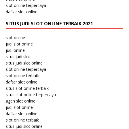
slot online terpercaya
daftar slot online
SITUS JUDI SLOT ONLINE TERBAIK 2021
slot online
judi slot online
judi online
situs judi slot
situs judi slot online
slot online terpercaya
slot online terbaik
daftar slot online
situs slot online terbaik
situs slot online terpercaya
agen slot online
judi slot online
daftar slot online
slot online terbaik
situs judi slot online